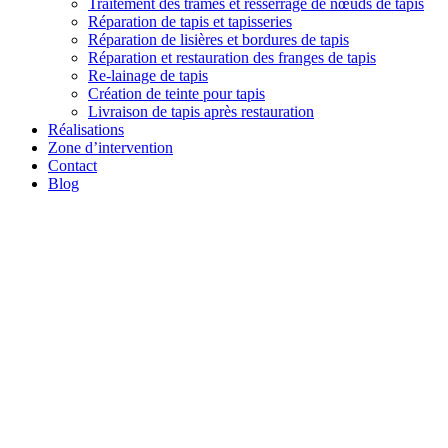
Traitement des trames et resserrage de nœuds de tapis
Réparation de tapis et tapisseries
Réparation de lisières et bordures de tapis
Réparation et restauration des franges de tapis
Re-lainage de tapis
Création de teinte pour tapis
Livraison de tapis après restauration
Réalisations
Zone d’intervention
Contact
Blog