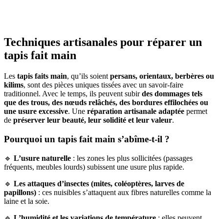
Techniques artisanales pour réparer un
tapis fait main
Les
tapis faits main
, qu’ils soient
persans, orientaux, berbères ou
kilims
, sont des pièces uniques tissées avec un savoir-faire
traditionnel. Avec le temps, ils peuvent subir
des dommages tels
que des trous, des nœuds relâchés, des bordures effilochées ou
une usure excessive
. Une
réparation artisanale adaptée
permet
de
préserver leur beauté, leur solidité et leur valeur
.
Pourquoi un tapis fait main s’abîme-t-il ?
🔹
L’usure naturelle
: les zones les plus sollicitées (passages
fréquents, meubles lourds) subissent une usure plus rapide.
🔹
Les attaques d’insectes (mites, coléoptères, larves de
papillons)
: ces nuisibles s’attaquent aux fibres naturelles comme la
laine et la soie.
🔹
L’humidité et les variations de température
: elles peuvent