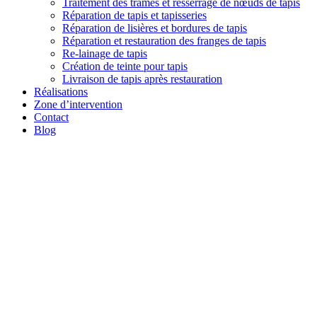
Traitement des trames et resserrage de nœuds de tapis
Réparation de tapis et tapisseries
Réparation de lisières et bordures de tapis
Réparation et restauration des franges de tapis
Re-lainage de tapis
Création de teinte pour tapis
Livraison de tapis après restauration
Réalisations
Zone d’intervention
Contact
Blog