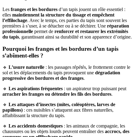
Les
franges et les bordures
d’un tapis jouent un rôle essentiel :
elles
maintiennent la structure du tissage et empêchent
l’effilochage
. Avec le temps, ces parties du tapis sont souvent les
premières à s’user, à se détacher ou à se déchirer. Une
réparation
professionnelle
permet de
renforcer et restaurer les extrémités
du tapis
, garantissant ainsi sa durabilité et son apparence d’origine.
Pourquoi les franges et les bordures d’un tapis
s’abîment-elles ?
🔹
L’usure naturelle
: les passages répétés, le frottement contre le
sol et les déplacements du tapis provoquent une
dégradation
progressive des bordures et des franges
.
🔹
Les aspirations fréquentes
: un aspirateur trop puissant peut
arracher les franges ou détendre les fils des bordures
.
🔹
Les attaques d’insectes (mites, coléoptères, larves de
papillons)
: ces nuisibles s’attaquent aux fibres naturelles,
affaiblissant la structure du tapis.
🔹
Les accidents domestiques
: les animaux de compagnie, les
chaussures ou les objets lourds peuvent entraîner des
accrocs, des
coupures ou un effilochage rapide
.