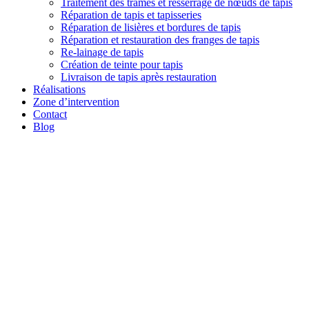
Traitement des trames et resserrage de nœuds de tapis
Réparation de tapis et tapisseries
Réparation de lisières et bordures de tapis
Réparation et restauration des franges de tapis
Re-lainage de tapis
Création de teinte pour tapis
Livraison de tapis après restauration
Réalisations
Zone d’intervention
Contact
Blog