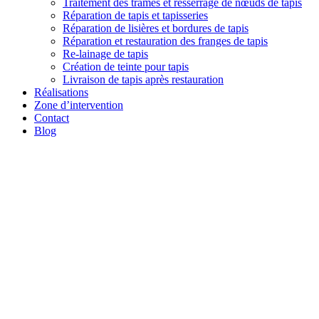
Traitement des trames et resserrage de nœuds de tapis
Réparation de tapis et tapisseries
Réparation de lisières et bordures de tapis
Réparation et restauration des franges de tapis
Re-lainage de tapis
Création de teinte pour tapis
Livraison de tapis après restauration
Réalisations
Zone d’intervention
Contact
Blog