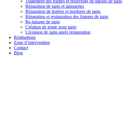
Traitement des trames et resserrage de nœuds de tapis
Réparation de tapis et tapisseries
Réparation de lisières et bordures de tapis
Réparation et restauration des franges de tapis
Re-lainage de tapis
Création de teinte pour tapis
Livraison de tapis après restauration
Réalisations
Zone d’intervention
Contact
Blog