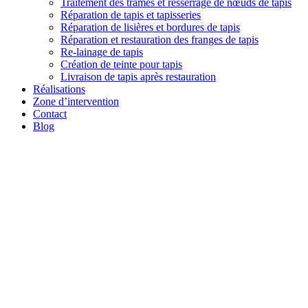
Traitement des trames et resserrage de nœuds de tapis
Réparation de tapis et tapisseries
Réparation de lisières et bordures de tapis
Réparation et restauration des franges de tapis
Re-lainage de tapis
Création de teinte pour tapis
Livraison de tapis après restauration
Réalisations
Zone d’intervention
Contact
Blog