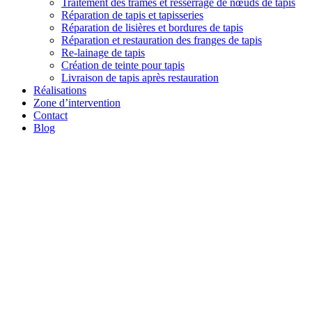
Traitement des trames et resserrage de nœuds de tapis
Réparation de tapis et tapisseries
Réparation de lisières et bordures de tapis
Réparation et restauration des franges de tapis
Re-lainage de tapis
Création de teinte pour tapis
Livraison de tapis après restauration
Réalisations
Zone d’intervention
Contact
Blog