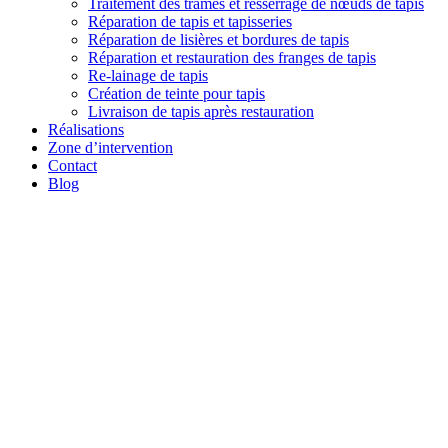
Traitement des trames et resserrage de nœuds de tapis
Réparation de tapis et tapisseries
Réparation de lisières et bordures de tapis
Réparation et restauration des franges de tapis
Re-lainage de tapis
Création de teinte pour tapis
Livraison de tapis après restauration
Réalisations
Zone d’intervention
Contact
Blog