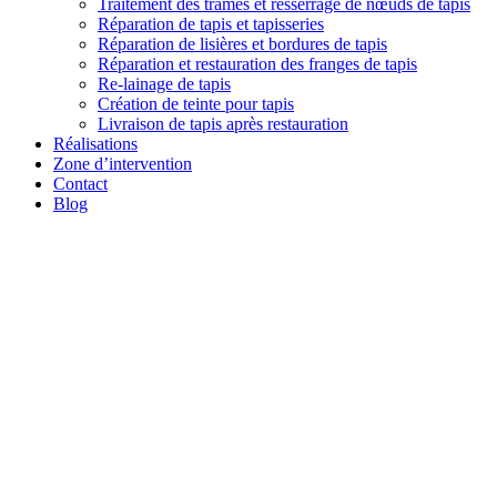
Traitement des trames et resserrage de nœuds de tapis
Réparation de tapis et tapisseries
Réparation de lisières et bordures de tapis
Réparation et restauration des franges de tapis
Re-lainage de tapis
Création de teinte pour tapis
Livraison de tapis après restauration
Réalisations
Zone d’intervention
Contact
Blog