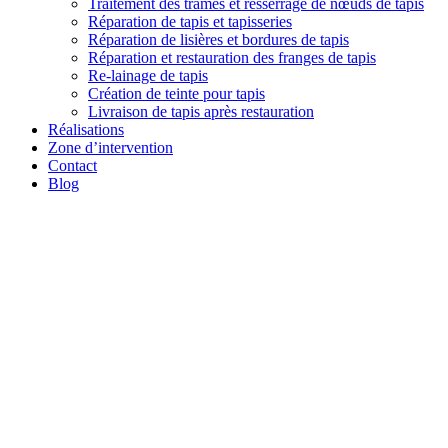
Traitement des trames et resserrage de nœuds de tapis
Réparation de tapis et tapisseries
Réparation de lisières et bordures de tapis
Réparation et restauration des franges de tapis
Re-lainage de tapis
Création de teinte pour tapis
Livraison de tapis après restauration
Réalisations
Zone d’intervention
Contact
Blog