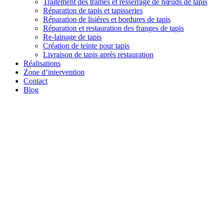
Traitement des trames et resserrage de nœuds de tapis
Réparation de tapis et tapisseries
Réparation de lisières et bordures de tapis
Réparation et restauration des franges de tapis
Re-lainage de tapis
Création de teinte pour tapis
Livraison de tapis après restauration
Réalisations
Zone d’intervention
Contact
Blog