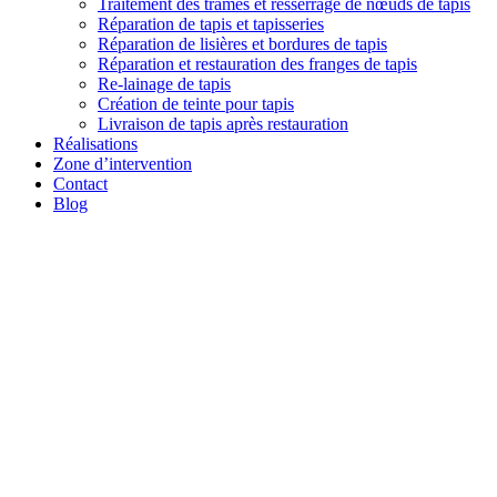
Traitement des trames et resserrage de nœuds de tapis
Réparation de tapis et tapisseries
Réparation de lisières et bordures de tapis
Réparation et restauration des franges de tapis
Re-lainage de tapis
Création de teinte pour tapis
Livraison de tapis après restauration
Réalisations
Zone d’intervention
Contact
Blog