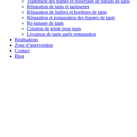
Traitement des trames et resserrage de nœuds de tapis
Réparation de tapis et tapisseries
Réparation de lisières et bordures de tapis
Réparation et restauration des franges de tapis
Re-lainage de tapis
Création de teinte pour tapis
Livraison de tapis après restauration
Réalisations
Zone d’intervention
Contact
Blog