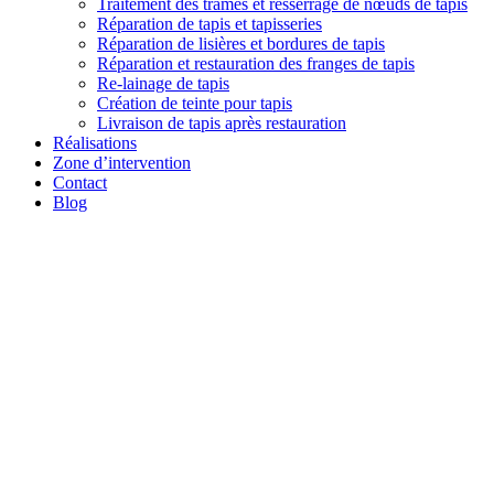
Traitement des trames et resserrage de nœuds de tapis
Réparation de tapis et tapisseries
Réparation de lisières et bordures de tapis
Réparation et restauration des franges de tapis
Re-lainage de tapis
Création de teinte pour tapis
Livraison de tapis après restauration
Réalisations
Zone d’intervention
Contact
Blog