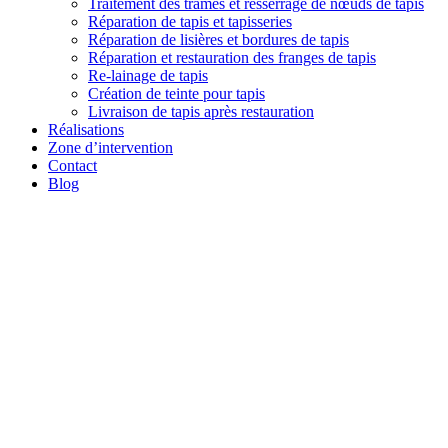
Traitement des trames et resserrage de nœuds de tapis
Réparation de tapis et tapisseries
Réparation de lisières et bordures de tapis
Réparation et restauration des franges de tapis
Re-lainage de tapis
Création de teinte pour tapis
Livraison de tapis après restauration
Réalisations
Zone d’intervention
Contact
Blog