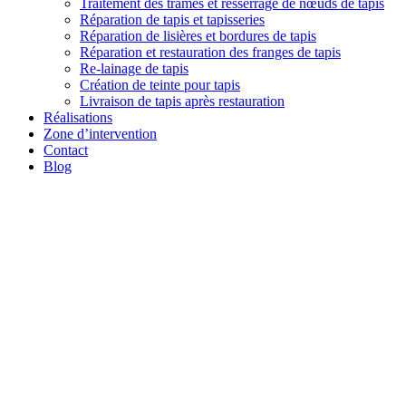
Traitement des trames et resserrage de nœuds de tapis
Réparation de tapis et tapisseries
Réparation de lisières et bordures de tapis
Réparation et restauration des franges de tapis
Re-lainage de tapis
Création de teinte pour tapis
Livraison de tapis après restauration
Réalisations
Zone d’intervention
Contact
Blog