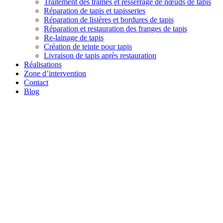
Traitement des trames et resserrage de nœuds de tapis
Réparation de tapis et tapisseries
Réparation de lisières et bordures de tapis
Réparation et restauration des franges de tapis
Re-lainage de tapis
Création de teinte pour tapis
Livraison de tapis après restauration
Réalisations
Zone d’intervention
Contact
Blog