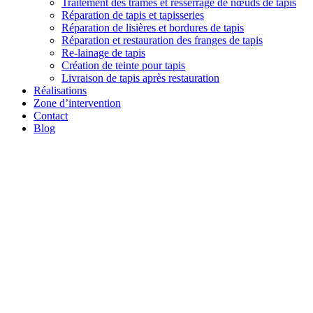
Traitement des trames et resserrage de nœuds de tapis
Réparation de tapis et tapisseries
Réparation de lisières et bordures de tapis
Réparation et restauration des franges de tapis
Re-lainage de tapis
Création de teinte pour tapis
Livraison de tapis après restauration
Réalisations
Zone d’intervention
Contact
Blog