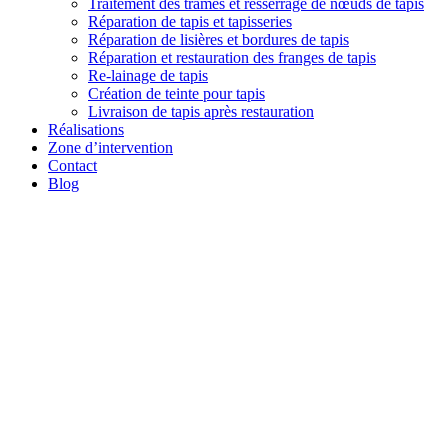
Traitement des trames et resserrage de nœuds de tapis
Réparation de tapis et tapisseries
Réparation de lisières et bordures de tapis
Réparation et restauration des franges de tapis
Re-lainage de tapis
Création de teinte pour tapis
Livraison de tapis après restauration
Réalisations
Zone d’intervention
Contact
Blog