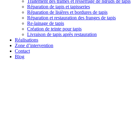
Traitement des trames et resserrage de nœuds de tapis
Réparation de tapis et tapisseries
Réparation de lisières et bordures de tapis
Réparation et restauration des franges de tapis
Re-lainage de tapis
Création de teinte pour tapis
Livraison de tapis après restauration
Réalisations
Zone d’intervention
Contact
Blog