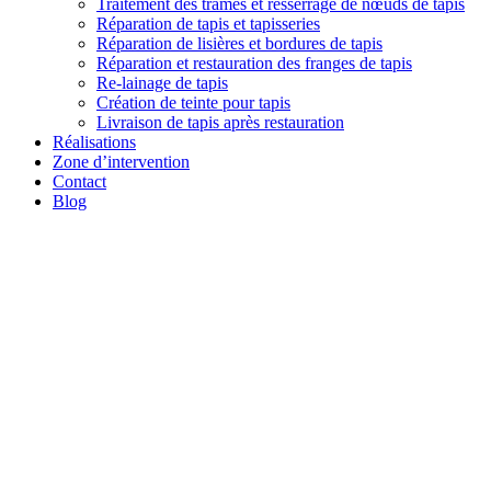
Traitement des trames et resserrage de nœuds de tapis
Réparation de tapis et tapisseries
Réparation de lisières et bordures de tapis
Réparation et restauration des franges de tapis
Re-lainage de tapis
Création de teinte pour tapis
Livraison de tapis après restauration
Réalisations
Zone d’intervention
Contact
Blog