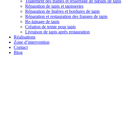
Traitement des trames et resserrage de nœuds de tapis
Réparation de tapis et tapisseries
Réparation de lisières et bordures de tapis
Réparation et restauration des franges de tapis
Re-lainage de tapis
Création de teinte pour tapis
Livraison de tapis après restauration
Réalisations
Zone d’intervention
Contact
Blog