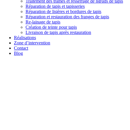
Traitement des trames et resserrage de nœuds de tapis
Réparation de tapis et tapisseries
Réparation de lisières et bordures de tapis
Réparation et restauration des franges de tapis
Re-lainage de tapis
Création de teinte pour tapis
Livraison de tapis après restauration
Réalisations
Zone d’intervention
Contact
Blog