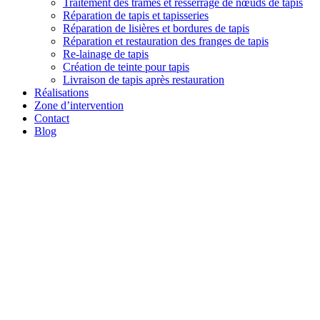
Traitement des trames et resserrage de nœuds de tapis
Réparation de tapis et tapisseries
Réparation de lisières et bordures de tapis
Réparation et restauration des franges de tapis
Re-lainage de tapis
Création de teinte pour tapis
Livraison de tapis après restauration
Réalisations
Zone d’intervention
Contact
Blog