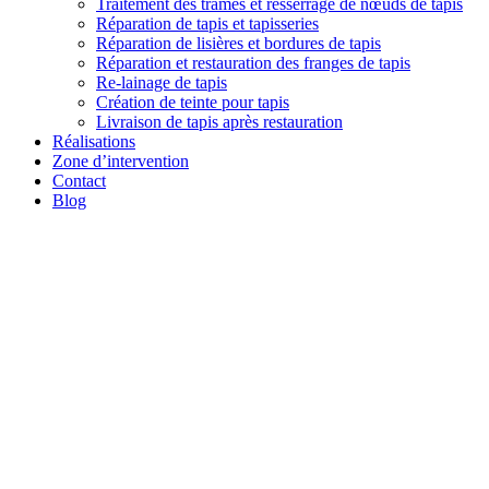
Traitement des trames et resserrage de nœuds de tapis
Réparation de tapis et tapisseries
Réparation de lisières et bordures de tapis
Réparation et restauration des franges de tapis
Re-lainage de tapis
Création de teinte pour tapis
Livraison de tapis après restauration
Réalisations
Zone d’intervention
Contact
Blog