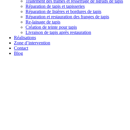
Traitement des trames et resserrage de nœuds de tapis
Réparation de tapis et tapisseries
Réparation de lisières et bordures de tapis
Réparation et restauration des franges de tapis
Re-lainage de tapis
Création de teinte pour tapis
Livraison de tapis après restauration
Réalisations
Zone d’intervention
Contact
Blog