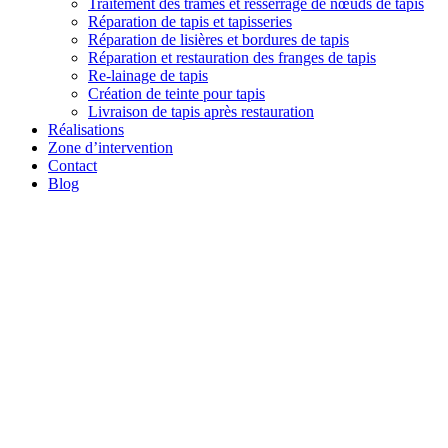
Traitement des trames et resserrage de nœuds de tapis
Réparation de tapis et tapisseries
Réparation de lisières et bordures de tapis
Réparation et restauration des franges de tapis
Re-lainage de tapis
Création de teinte pour tapis
Livraison de tapis après restauration
Réalisations
Zone d’intervention
Contact
Blog