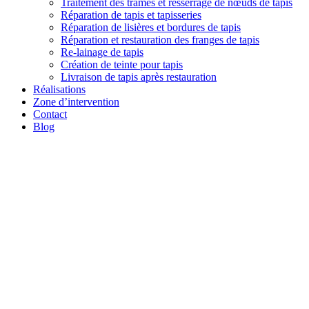
Traitement des trames et resserrage de nœuds de tapis
Réparation de tapis et tapisseries
Réparation de lisières et bordures de tapis
Réparation et restauration des franges de tapis
Re-lainage de tapis
Création de teinte pour tapis
Livraison de tapis après restauration
Réalisations
Zone d’intervention
Contact
Blog