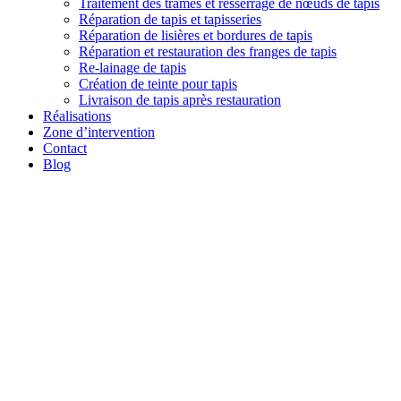
Traitement des trames et resserrage de nœuds de tapis
Réparation de tapis et tapisseries
Réparation de lisières et bordures de tapis
Réparation et restauration des franges de tapis
Re-lainage de tapis
Création de teinte pour tapis
Livraison de tapis après restauration
Réalisations
Zone d’intervention
Contact
Blog