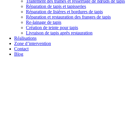
Traitement des trames et resserrage de nœuds de tapis
Réparation de tapis et tapisseries
Réparation de lisières et bordures de tapis
Réparation et restauration des franges de tapis
Re-lainage de tapis
Création de teinte pour tapis
Livraison de tapis après restauration
Réalisations
Zone d’intervention
Contact
Blog