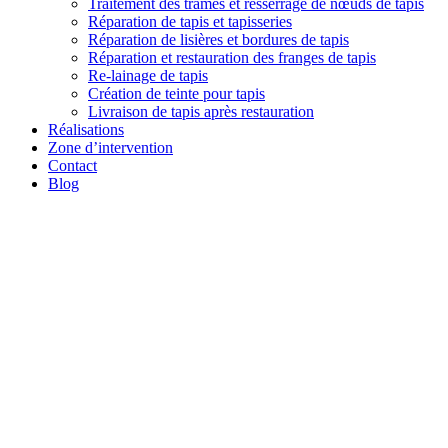
Traitement des trames et resserrage de nœuds de tapis
Réparation de tapis et tapisseries
Réparation de lisières et bordures de tapis
Réparation et restauration des franges de tapis
Re-lainage de tapis
Création de teinte pour tapis
Livraison de tapis après restauration
Réalisations
Zone d’intervention
Contact
Blog