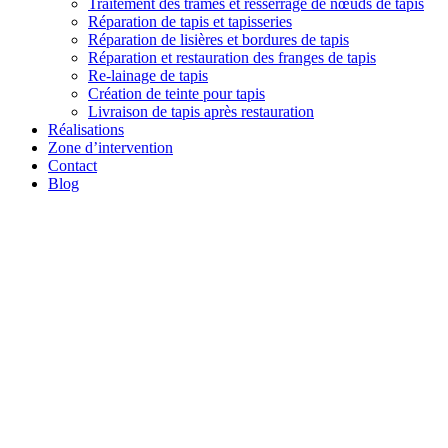
Traitement des trames et resserrage de nœuds de tapis
Réparation de tapis et tapisseries
Réparation de lisières et bordures de tapis
Réparation et restauration des franges de tapis
Re-lainage de tapis
Création de teinte pour tapis
Livraison de tapis après restauration
Réalisations
Zone d’intervention
Contact
Blog