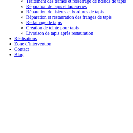
Traitement des trames et resserrage de nœuds de tapis
Réparation de tapis et tapisseries
Réparation de lisières et bordures de tapis
Réparation et restauration des franges de tapis
Re-lainage de tapis
Création de teinte pour tapis
Livraison de tapis après restauration
Réalisations
Zone d’intervention
Contact
Blog