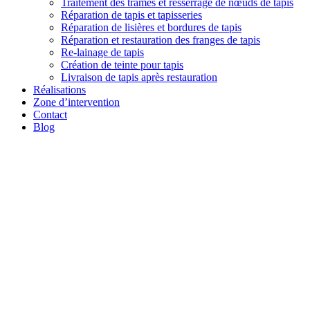
Traitement des trames et resserrage de nœuds de tapis
Réparation de tapis et tapisseries
Réparation de lisières et bordures de tapis
Réparation et restauration des franges de tapis
Re-lainage de tapis
Création de teinte pour tapis
Livraison de tapis après restauration
Réalisations
Zone d’intervention
Contact
Blog