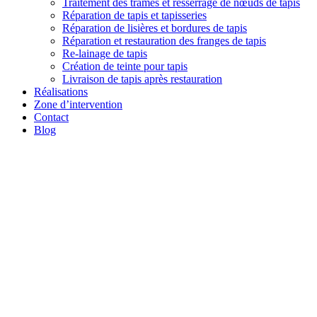
Traitement des trames et resserrage de nœuds de tapis
Réparation de tapis et tapisseries
Réparation de lisières et bordures de tapis
Réparation et restauration des franges de tapis
Re-lainage de tapis
Création de teinte pour tapis
Livraison de tapis après restauration
Réalisations
Zone d’intervention
Contact
Blog