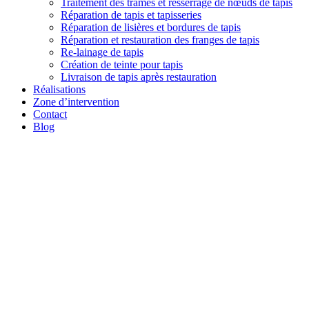
Traitement des trames et resserrage de nœuds de tapis
Réparation de tapis et tapisseries
Réparation de lisières et bordures de tapis
Réparation et restauration des franges de tapis
Re-lainage de tapis
Création de teinte pour tapis
Livraison de tapis après restauration
Réalisations
Zone d’intervention
Contact
Blog