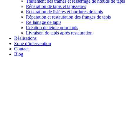
Traitement des trames et resserrage de nœuds de tapis
Réparation de tapis et tapisseries
Réparation de lisières et bordures de tapis
Réparation et restauration des franges de tapis
Re-lainage de tapis
Création de teinte pour tapis
Livraison de tapis après restauration
Réalisations
Zone d’intervention
Contact
Blog