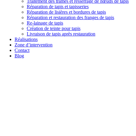
Traitement des trames et resserrage de nœuds de tapis
Réparation de tapis et tapisseries
Réparation de lisières et bordures de tapis
Réparation et restauration des franges de tapis
Re-lainage de tapis
Création de teinte pour tapis
Livraison de tapis après restauration
Réalisations
Zone d’intervention
Contact
Blog