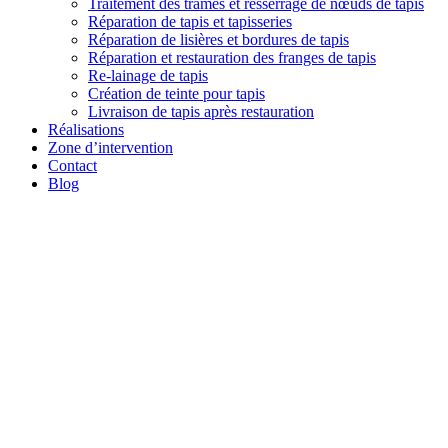
Traitement des trames et resserrage de nœuds de tapis
Réparation de tapis et tapisseries
Réparation de lisières et bordures de tapis
Réparation et restauration des franges de tapis
Re-lainage de tapis
Création de teinte pour tapis
Livraison de tapis après restauration
Réalisations
Zone d’intervention
Contact
Blog