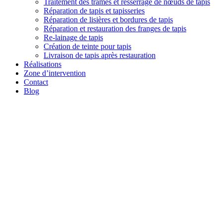
Traitement des trames et resserrage de nœuds de tapis
Réparation de tapis et tapisseries
Réparation de lisières et bordures de tapis
Réparation et restauration des franges de tapis
Re-lainage de tapis
Création de teinte pour tapis
Livraison de tapis après restauration
Réalisations
Zone d’intervention
Contact
Blog